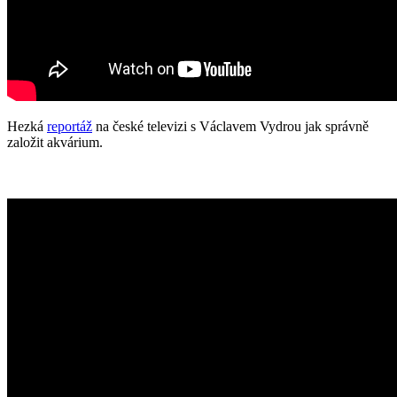
Hezká
reportáž
na české televizi s Václavem Vydrou jak správně
založit akvárium.