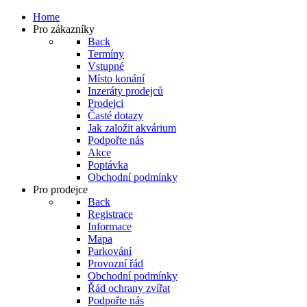
Home
Pro zákazníky
Back
Termíny
Vstupné
Místo konání
Inzeráty prodejců
Prodejci
Časté dotazy
Jak založit akvárium
Podpořte nás
Akce
Poptávka
Obchodní podmínky
Pro prodejce
Back
Registrace
Informace
Mapa
Parkování
Provozní řád
Obchodní podmínky
Řád ochrany zvířat
Podpořte nás