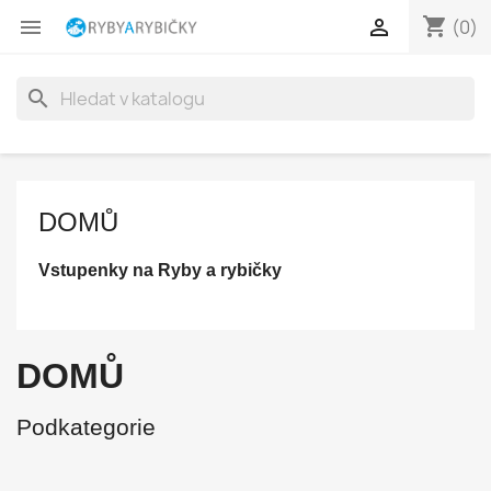
shopping_cart


(0)
search
DOMŮ
Vstupenky na Ryby a rybičky
DOMŮ
Podkategorie